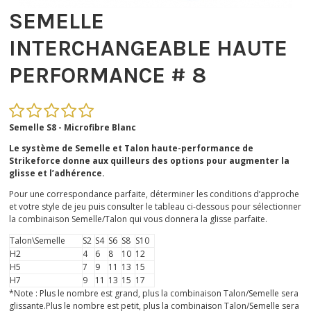
SEMELLE
INTERCHANGEABLE HAUTE
PERFORMANCE # 8
Semelle S8 - Microfibre Blanc
Le système de Semelle et Talon haute-performance de
Strikeforce donne aux quilleurs des options pour augmenter la
glisse et l’adhérence.
Pour une correspondance parfaite, déterminer les conditions d’approche
et votre style de jeu puis consulter le tableau ci-dessous pour sélectionner
la combinaison Semelle/Talon qui vous donnera la glisse parfaite.
Talon\Semelle
S2
S4
S6
S8
S10
H2
4
6
8
10
12
H5
7
9
11
13
15
H7
9
11
13
15
17
*Note : Plus le nombre est grand, plus la combinaison Talon/Semelle sera
glissante.Plus le nombre est petit, plus la combinaison Talon/Semelle sera