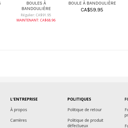
BOULES À ROULETTES
CA$
9.95
CA$
182.95
L'ENTREPRISE
POLITIQUES
F
À propos
Politique de retour
F
p
Carrières
Politique de produit
défectueux
F