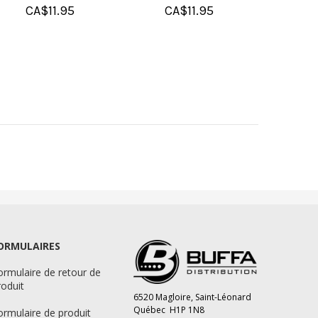
BOULE À ROULETTES
BOULES À
BOULE À 
BANDOULIÈRE
CA$
155.95
CA
Régulier:
CA$
91.95
MAINTENANT:
CA$
68.96
ORMULAIRES
ormulaire de retour de
roduit
6520 Magloire, Saint-Léonard
Québec H1P 1N8
ormulaire de produit