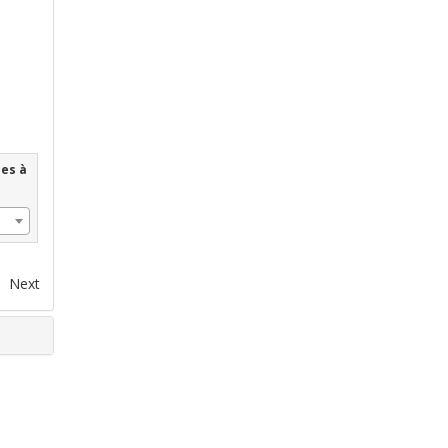
les à
Next