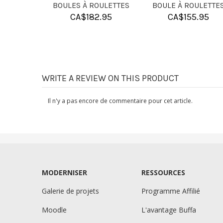
CONDITIONER
.95
CA$
9.95
CA$
7.95
WRITE A REVIEW ON THIS PRODUCT
Il n'y a pas encore de commentaire pour cet article.
MODERNISER
RESSOURCES
Galerie de projets
Programme Affilié
Moodle
L'avantage Buffa