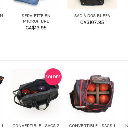
 MOUSSE
SHAM-X
GRAVURE AU LASER 
ULES DE
IMAGE
CA$
17.95
ANDELLES
CA$
40.00
.95
ROSIN BAG
CONVERTIBLE - SACS 2
C