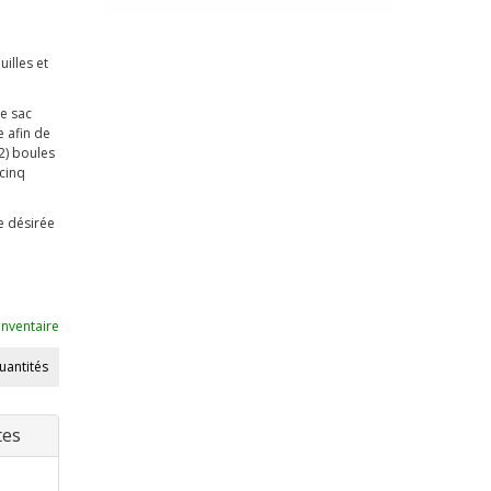
uilles et
de sac
e afin de
(2) boules
 cinq
e désirée
inventaire
quantités
tes