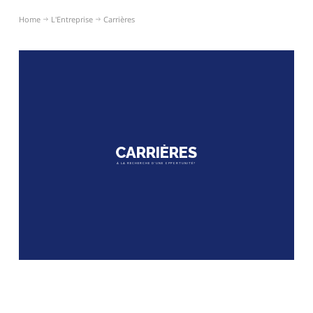
Home
L'Entreprise
Carrières
CARRIÈRES
À LA RECHERCHE D'UNE OPPORTUNITÉ?