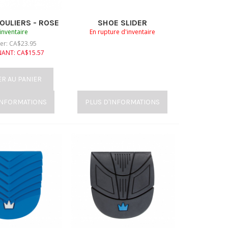
OULIERS - ROSE
SHOE SLIDER
inventaire
En rupture d'inventaire
ier:
CA$
23.95
NANT:
CA$
15.57
ER AU PANIER
INFORMATIONS
PLUS D'INFORMATIONS