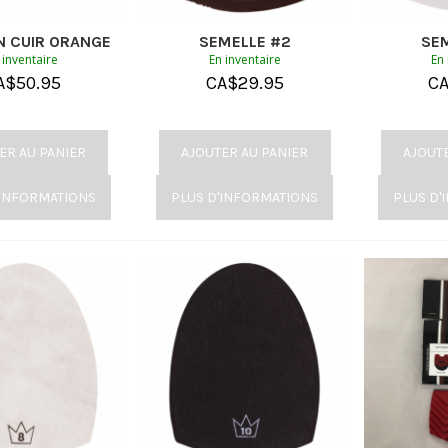
N CUIR ORANGE
SEMELLE #2
SE
 inventaire
En inventaire
En 
A$
50.95
CA$
29.95
C
ER AU PANIER
AJOUTER AU PANIER
AJOUT
'INFORMATIONS
PLUS D'INFORMATIONS
PLUS D'