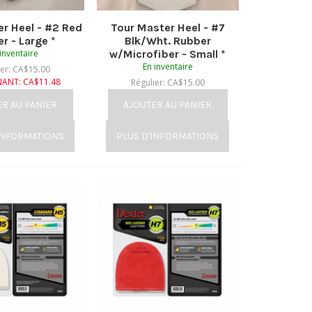
r Heel - #2 Red
Tour Master Heel - #7
r - Large *
Blk/Wht. Rubber
inventaire
w/Microfiber - Small *
En inventaire
ier:
CA$
15.00
NANT:
CA$
11.48
Régulier:
CA$
15.00
MAINTENANT:
CA$
11.48
ER AU PANIER
AJOUTER AU PANIER
INFORMATIONS
PLUS D'INFORMATIONS