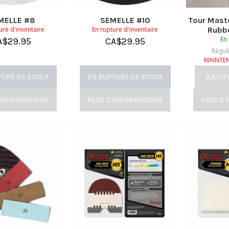
MELLE #8
SEMELLE #10
Tour Maste
ure d'inventaire
En rupture d'inventaire
Rubbe
En 
A$
29.95
CA$
29.95
Régul
MAINTE
TURE DE STOCK
EN RUPTURE DE STOCK
AJOUT
'INFORMATIONS
PLUS D'INFORMATIONS
PLUS D'