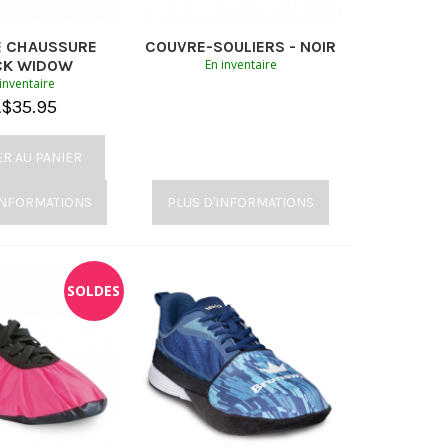
 CHAUSSURE
COUVRE-SOULIERS - NOIR
CK WIDOW
En inventaire
inventaire
A$
35.95
ER AU PANIER
INFORMATIONS
PLUS D'INFORMATIONS
SOLDES