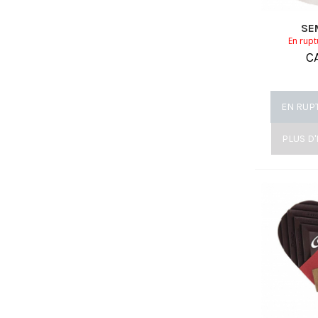
SE
En rupt
C
EN RUP
PLUS D