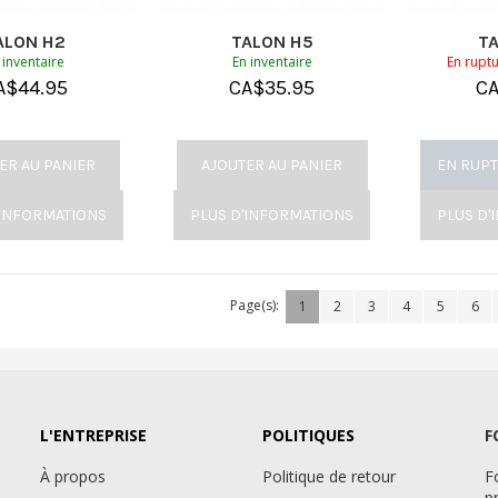
ALON H2
TALON H5
T
 inventaire
En inventaire
En ruptu
A$
44.95
CA$
35.95
C
ER AU PANIER
AJOUTER AU PANIER
EN RUPT
'INFORMATIONS
PLUS D'INFORMATIONS
PLUS D'
Page(s):
1
2
3
4
5
6
L'ENTREPRISE
POLITIQUES
F
À propos
Politique de retour
F
p