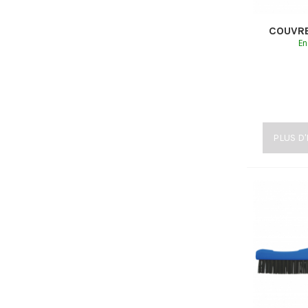
COUVR
En
PLUS D