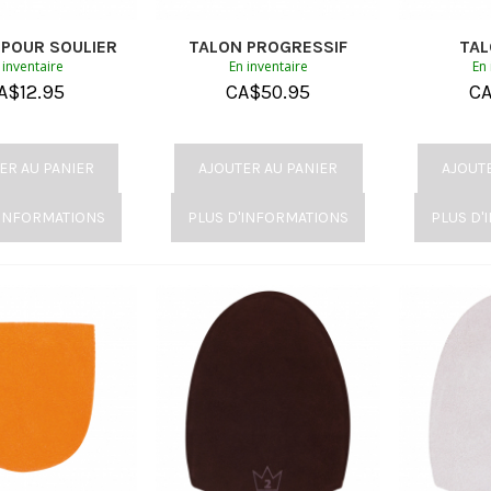
POUR SOULIER
TALON PROGRESSIF
TAL
 inventaire
En inventaire
En 
A$
12.95
CA$
50.95
C
ER AU PANIER
AJOUTER AU PANIER
AJOUT
'INFORMATIONS
PLUS D'INFORMATIONS
PLUS D'