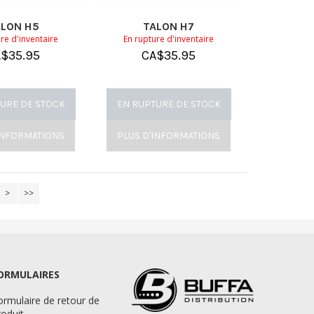
ALON H5
TALON H7
re d'inventaire
En rupture d'inventaire
A$
35.95
CA$
35.95
URE DE STOCK
EN RUPTURE DE STOCK
INFORMATIONS
PLUS D'INFORMATIONS
>
>>
ORMULAIRES
ormulaire de retour de
roduit