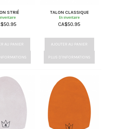
ON STRIÉ
TALON CLASSIQUE
inventaire
En inventaire
A$
50.95
CA$
50.95
ER AU PANIER
AJOUTER AU PANIER
INFORMATIONS
PLUS D'INFORMATIONS