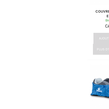
COUVR
E
En
C
AJOUT
PLUS D