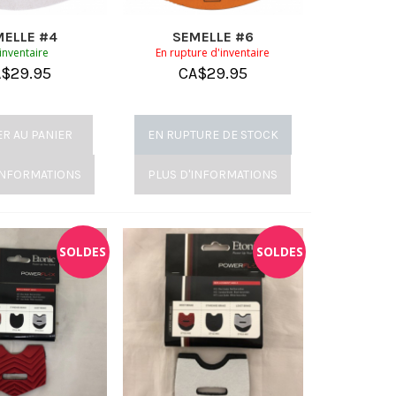
MELLE #4
SEMELLE #6
inventaire
En rupture d'inventaire
A$
29.95
CA$
29.95
ER AU PANIER
EN RUPTURE DE STOCK
INFORMATIONS
PLUS D'INFORMATIONS
SOLDES
SOLDES