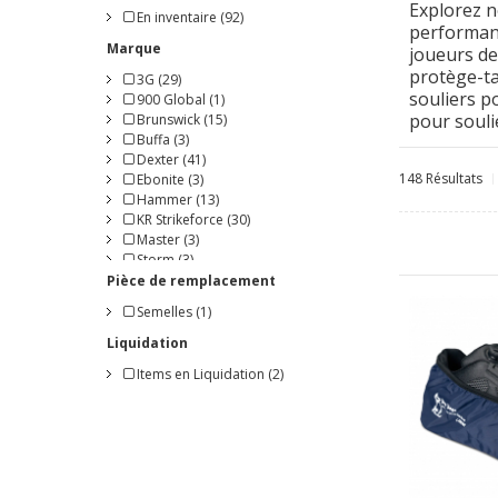
Explorez n
En inventaire (92)
performanc
Marque
joueurs de
protège-ta
3G (29)
souliers p
900 Global (1)
pour soulie
Brunswick (15)
Buffa (3)
Dexter (41)
148 Résultats
Ebonite (3)
Hammer (13)
KR Strikeforce (30)
Master (3)
Storm (3)
ROBBY'S (1)
Pièce de remplacement
Semelles (1)
Liquidation
Items en Liquidation (2)