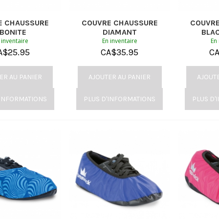
E CHAUSSURE
COUVRE CHAUSSURE
COUVRE
BONITE
DIAMANT
BLA
 inventaire
En inventaire
En 
A$
25.95
CA$
35.95
C
ER AU PANIER
AJOUTER AU PANIER
AJOUT
'INFORMATIONS
PLUS D'INFORMATIONS
PLUS D'