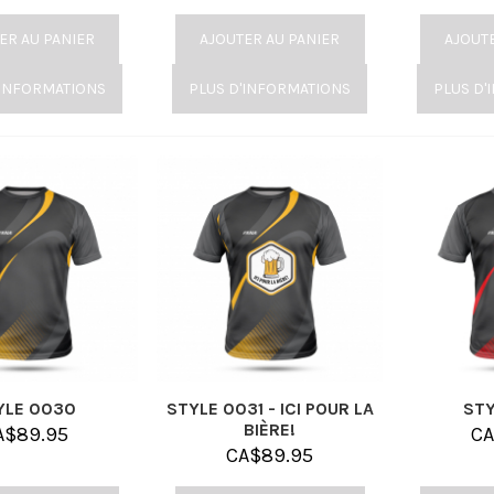
ER AU PANIER
AJOUTER AU PANIER
AJOUT
'INFORMATIONS
PLUS D'INFORMATIONS
PLUS D'
YLE 0030
STYLE 0031 - ICI POUR LA
ST
BIÈRE!
A$
89.95
C
CA$
89.95