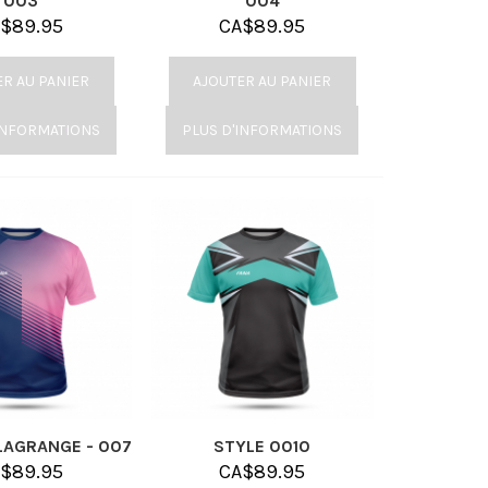
003
004
A$
89.95
CA$
89.95
ER AU PANIER
AJOUTER AU PANIER
INFORMATIONS
PLUS D'INFORMATIONS
LAGRANGE - 007
STYLE 0010
A$
89.95
CA$
89.95