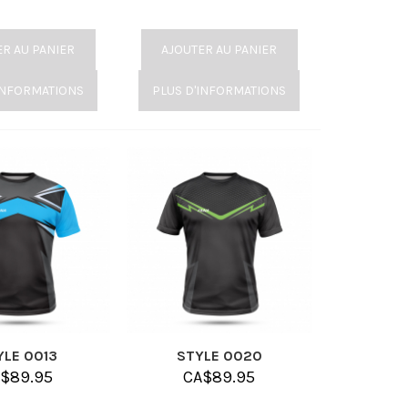
ER AU PANIER
AJOUTER AU PANIER
INFORMATIONS
PLUS D'INFORMATIONS
YLE 0013
STYLE 0020
A$
89.95
CA$
89.95