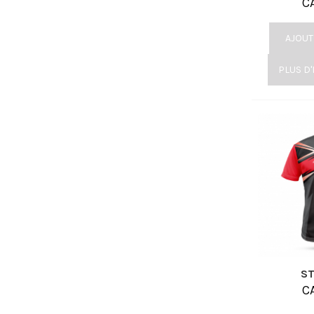
C
AJOUT
PLUS D
ST
C