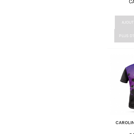
C
AJOUT
PLUS D
CAROLI