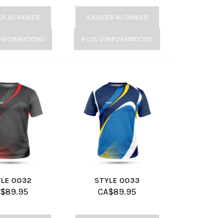
ER AU PANIER
AJOUTER AU PANIER
INFORMATIONS
PLUS D'INFORMATIONS
YLE 0032
STYLE 0033
A$
89.95
CA$
89.95