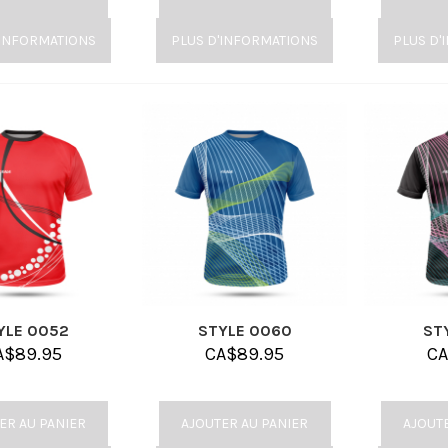
'INFORMATIONS
PLUS D'INFORMATIONS
PLUS D'
YLE 0052
STYLE 0060
ST
A$
89.95
CA$
89.95
C
ER AU PANIER
AJOUTER AU PANIER
AJOUT