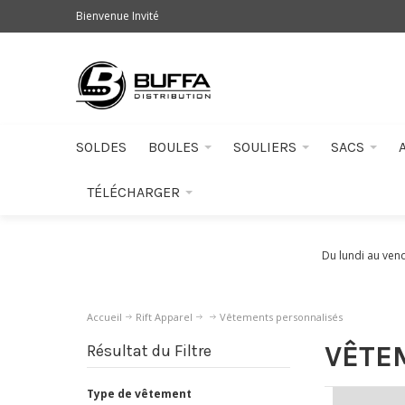
Bienvenue Invité
SOLDES
BOULES
SOULIERS
SACS
TÉLÉCHARGER
Du lundi au ven
Accueil
Rift Apparel
Vêtements personnalisés
VÊTE
Résultat du Filtre
Type de vêtement