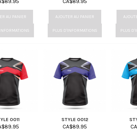
A$
89.95
CA$
89.95
ER AU PANIER
AJOUTER AU PANIER
AJOUT
'INFORMATIONS
PLUS D'INFORMATIONS
PLUS D'
YLE 0011
STYLE 0012
ST
A$
89.95
CA$
89.95
C