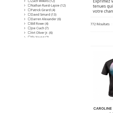
Exprimez v
Zach Wilkins (12)
Pêche (4)
Nathan Ruest-Lajoie (12)
tenues qui
Mauve (93)
Patrick Girard (4)
votre chan
Rose (136)
David Simard (13)
Rouge (221)
Darren Alexander (6)
Sable (6)
Bill Rowe (4)
772 Résultats
Royal (1)
Joe Ciach (7)
Turquoise - Foncé (3)
Art Oliver Jr. (6)
Turquoise (69)
Sly Yeung (2)
Blanc (317)
Marissa Naylor McCall (2)
Jaune (104)
Cédérick Ruest-Lajoie (2)
Pierre-Luc Larouche (3)
Tiffany Griffith (3)
Michel "Bowler" LeSage (9)
Jacob Imoo (2)
Ben Lapointe (4)
Nicholas Blagojevic (4)
Pierre-David Levasseur (3)
Jordan Jung (6)
Spectre Pro Shop Software (10)
Lucas Simoneau (6)
Chantale Cyr (1)
Steve Bibeau (1)
CAROLINE