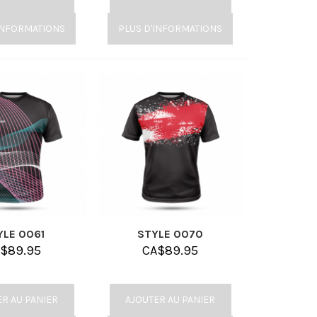
INFORMATIONS
PLUS D'INFORMATIONS
YLE 0061
STYLE 0070
A$
89.95
CA$
89.95
ER AU PANIER
AJOUTER AU PANIER