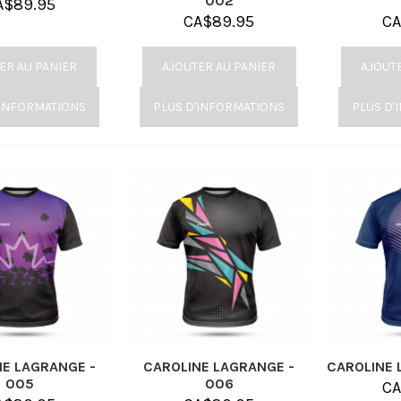
002
A$
89.95
CA$
89.95
C
ER AU PANIER
AJOUTER AU PANIER
AJOUT
'INFORMATIONS
PLUS D'INFORMATIONS
PLUS D'
NE LAGRANGE -
CAROLINE LAGRANGE -
CAROLINE 
005
006
C