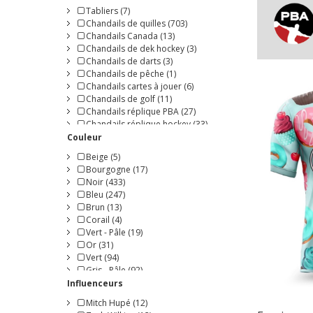
Tabliers (7)
Chandails de quilles (703)
Chandails Canada (13)
Chandails de dek hockey (3)
Chandails de darts (3)
Chandails de pêche (1)
Chandails cartes à jouer (6)
Chandails de golf (11)
Chandails réplique PBA (27)
Chandails réplique hockey (33)
Chandails capuchon (6)
Couleur
Jupes-Culottes (13)
Beige (5)
Cols Ronds (5)
Bourgogne (17)
Polos (3)
Noir (433)
CTF (7)
Bleu (247)
YBT (46)
Brun (13)
Corail (4)
Vert - Pâle (19)
Or (31)
Vert (94)
Gris - Pâle (92)
Gris - Foncé (142)
Influenceurs
Orange (102)
Mitch Hupé (12)
Bleu Marin (47)