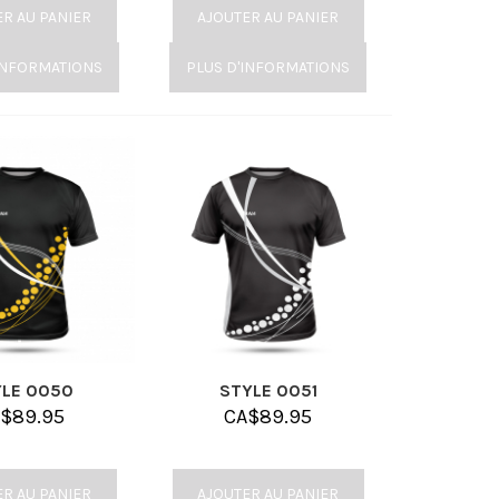
ER AU PANIER
AJOUTER AU PANIER
INFORMATIONS
PLUS D'INFORMATIONS
LE 0050
STYLE 0051
A$
89.95
CA$
89.95
ER AU PANIER
AJOUTER AU PANIER