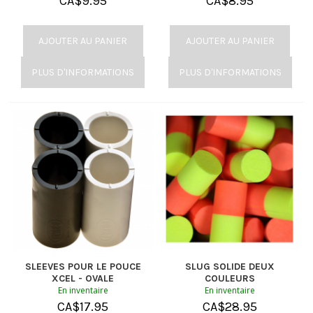
CA$
9.95
CA$
8.95
AJOUTER AU PANIER
AJOUTER AU PANIER
PLUS D'INFORMATIONS
PLUS D'INFORMATIONS
SLEEVES POUR LE POUCE
SLUG SOLIDE DEUX
XCEL - OVALE
COULEURS
En inventaire
En inventaire
CA$
17.95
CA$
28.95