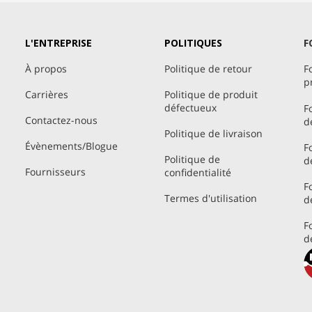
L'ENTREPRISE
POLITIQUES
F
À propos
Politique de retour
F
p
Carrières
Politique de produit
défectueux
F
Contactez-nous
d
Politique de livraison
Évènements/Blogue
F
Politique de
d
Fournisseurs
confidentialité
F
Termes d'utilisation
d
F
d