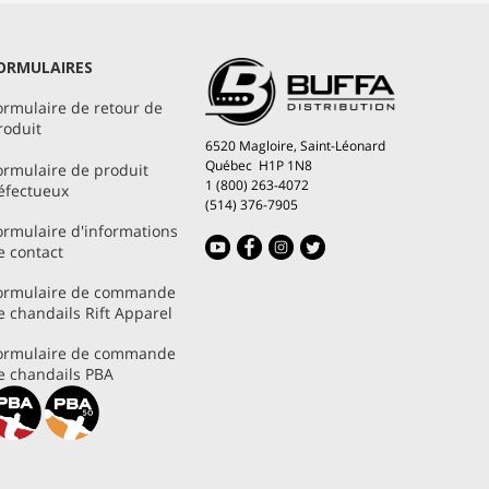
ORMULAIRES
ormulaire de retour de
roduit
6520 Magloire, Saint-Léonard
Québec H1P 1N8
ormulaire de produit
1 (800) 263-4072
éfectueux
(514) 376-7905
ormulaire d'informations
e contact
ormulaire de commande
e chandails Rift Apparel
ormulaire de commande
e chandails PBA